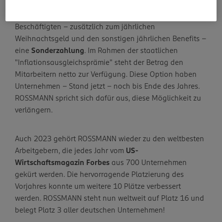
beteiligt und das gleich drei Mal: Im
April, August und
Dezember
erhielten alle sozialversicherungspflichtigen
Beschäftigten – zusätzlich zum jährlichen
Weihnachtsgeld und den sonstigen jährlichen Benefits –
eine
Sonderzahlung
. Im Rahmen der staatlichen
"Inflationsausgleichsprämie" steht der Betrag den
Mitarbeitern netto zur Verfügung. Diese Option haben
Unternehmen – Stand jetzt – noch bis Ende des Jahres.
ROSSMANN spricht sich dafür aus, diese Möglichkeit zu
verlängern.
Auch 2023 gehört ROSSMANN wieder zu den weltbesten
Arbeitgebern, die jedes Jahr vom
US-
Wirtschaftsmagazin Forbes
aus 700 Unternehmen
gekürt werden. Die hervorragende Platzierung des
Vorjahres konnte um weitere 10 Plätze verbessert
werden. ROSSMANN steht nun weltweit auf Platz 16 und
belegt Platz 3 aller deutschen Unternehmen!