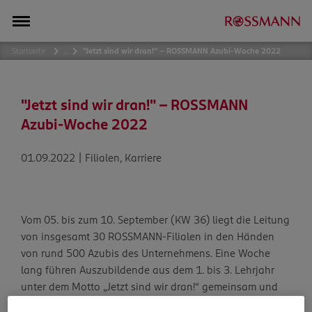
Startseite
…
"Jetzt sind wir dran!" – ROSSMANN Azubi-Woche 2022
"Jetzt sind wir dran!" – ROSSMANN
Azubi-Woche 2022
01.09.2022 | Filialen, Karriere
Vom 05. bis zum 10. September (KW 36) liegt die Leitung
von insgesamt 30 ROSSMANN-Filialen in den Händen
von rund 500 Azubis des Unternehmens. Eine Woche
lang führen Auszubildende aus dem 1. bis 3. Lehrjahr
unter dem Motto „Jetzt sind wir dran!“ gemeinsam und
eigenverantwortlich einen ROSSMANN-Markt. Der Fokus