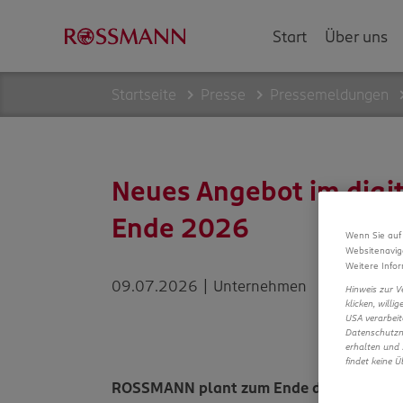
Start
Über uns
Startseite
Presse
Pressemeldungen
Neues Angebot im dig
Ende 2026
Wenn Sie auf 
Websitenavig
Weitere Infor
09.07.2026 | Unternehmen
Hinweis zur V
klicken, willi
USA verarbeit
Datenschutzni
erhalten und 
findet keine 
ROSSMANN plant zum Ende des Jahres ein