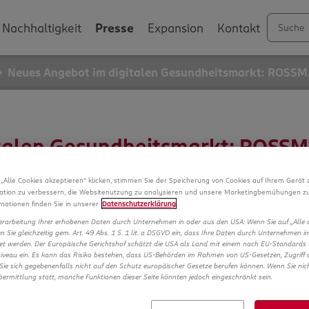
Nachhaltigkeit
Presse
Expansion
Kontakt
Neues Angebot im digitalen Gesundheitsmarkt: ROSS
italen Gesundheitsmarkt: ROSS
„Alle Cookies akzeptieren“ klicken, stimmen Sie der Speicherung von Cookies auf Ihrem Gerät 
ation zu verbessern, die Websitenutzung zu analysieren und unsere Marketingbemühungen zu
mationen finden Sie in unserer
Datenschutzerklärung
.
erarbeitung Ihrer erhobenen Daten durch Unternehmen in oder aus den USA: Wenn Sie auf „Alle 
gen Sie gleichzeitig gem. Art. 49 Abs. 1 S. 1 lit. a DSGVO ein, dass Ihre Daten durch Unternehmen 
et werden. Der Europäische Gerichtshof schätzt die USA als Land mit einem nach EU-Standards
veau ein. Es kann das Risiko bestehen, dass US-Behörden im Rahmen von US-Gesetzen, Zugriff 
Sie sich gegebenenfalls nicht auf den Schutz europäischer Gesetze berufen können. Wenn Sie nicht
Übermittlung statt, manche Funktionen dieser Seite könnten jedoch eingeschränkt sein.
en zusätzlichen, niederschwelligen Zugang zu Arzneimi