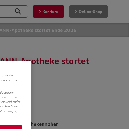
Karriere
Online-Shop
MANN-Apotheke startet Ende 2026
MANN-Apotheke startet
zu, um die
 unterstützen.
akzeptieren“
in oder aus den
 unzureichenden
auf Ihre Daten
 einwilligen,
tteln und apothekennaher