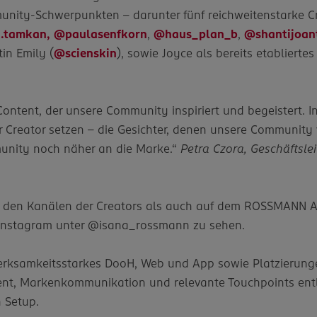
nity-Schwerpunkten – darunter fünf reichweitenstarke Cre
.tamkan,
@paulasenfkorn
,
@haus_plan_b
,
@shantijoan
in Emily (
@scienskin
), sowie Joyce als bereits etablierte
Content, der unsere Community inspiriert und begeistert. I
r Creator setzen – die Gesichter, denen unsere Community 
unity noch näher an die Marke.“
Petra Czora, Geschäftsle
auf den Kanälen der Creators als auch auf dem ROSSMANN
 Instagram unter @isana_rossmann zu sehen.
merksamkeitsstarkes DooH, Web und App sowie Platzieru
ntent, Markenkommunikation und relevante Touchpoints en
 Setup.