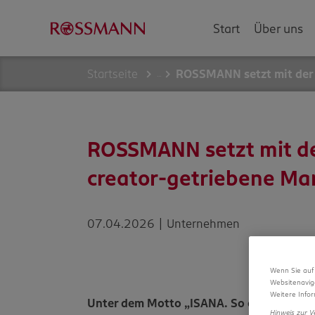
Start
Über uns
Startseite
ROSSMANN setzt mit der 
…
ROSSMANN setzt mit der
creator-getriebene Ma
07.04.2026 | Unternehmen
Wenn Sie auf 
Websitenavig
Weitere Infor
Unter dem Motto „ISANA. So echt wie du.
Hinweis zur V