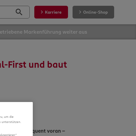
Karriere
Online-Shop
getriebene Markenführung weiter aus
l-First und baut
zu, um die
 unterstützen.
rategie konsequent voran –
akzeptieren“