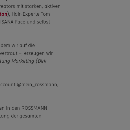
ators mit starken, aktiven
tan
), Hair-Experte Tom
s ISANA Face und selbst
ndem wir auf die
vertraut –, erzeugen wir
itung Marketing (Dirk
 Account @mein_rossmann,
ngen in den ROSSMANN
tlang der gesamten