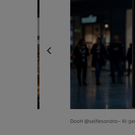
DooH @selfiesandra– KI-gen