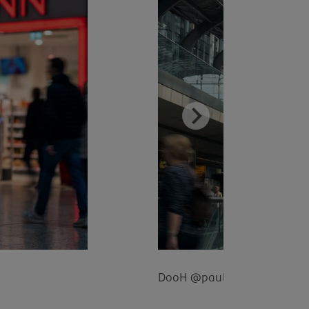
DooH @paulasenfkorn– KI-ge