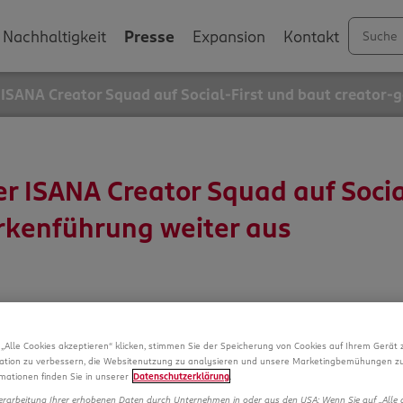
Nachhaltigkeit
Presse
Expansion
Kontakt
ISANA Creator Squad auf Social-First und baut creator-
 ISANA Creator Squad auf Socia
rkenführung weiter aus
„Alle Cookies akzeptieren“ klicken, stimmen Sie der Speicherung von Cookies auf Ihrem Gerät 
ation zu verbessern, die Websitenutzung zu analysieren und unsere Marketingbemühungen zu
mationen finden Sie in unserer
Datenschutzerklärung
.
“ treibt die ROSSMANN-Marke ISANA ihre Social-First-
St
erarbeitung Ihrer erhobenen Daten durch Unternehmen in oder aus den USA: Wenn Sie auf „Alle 