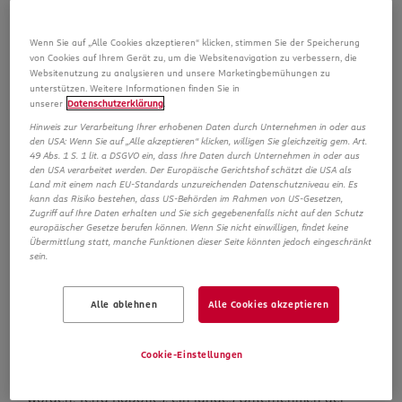
Robotik in logistischen Prozessen sammeln, deren
Potenzial zur Entlastung der Mitarbeiterinnen sowie
Wenn Sie auf „Alle Cookies akzeptieren“ klicken, stimmen Sie der Speicherung
Mitarbeiter prüfen und die Basis für eine mögliche
von Cookies auf Ihrem Gerät zu, um die Websitenavigation zu verbessern, die
Websitenutzung zu analysieren und unsere Marketingbemühungen zu
Skalierung schaffen.
unterstützen. Weitere Informationen finden Sie in
unserer
Datenschutzerklärung
.
Im Rahmen des Pilotprojekts wird untersucht, wie der
Hinweis zur Verarbeitung Ihrer erhobenen Daten durch Unternehmen in oder aus
Walker S2 in bestehende Abläufe der ROSSMANN-
den USA: Wenn Sie auf „Alle akzeptieren“ klicken, willigen Sie gleichzeitig gem. Art.
49 Abs. 1 S. 1 lit. a DSGVO ein, dass Ihre Daten durch Unternehmen in oder aus
Logistik integriert werden kann. Der Test ist auf das
den USA verarbeitet werden. Der Europäische Gerichtshof schätzt die USA als
gesamte Jahr 2026 angelegt und folgt einer klaren
Land mit einem nach EU-Standards unzureichenden Datenschutzniveau ein. Es
kann das Risiko bestehen, dass US-Behörden im Rahmen von US-Gesetzen,
Roadmap mit mehreren Projektphasen – von ersten Use-
Zugriff auf Ihre Daten erhalten und Sie sich gegebenenfalls nicht auf den Schutz
Case-Szenarien über den schrittweisen Einsatz in der
europäischer Gesetze berufen können. Wenn Sie nicht einwilligen, findet keine
Übermittlung statt, manche Funktionen dieser Seite könnten jedoch eingeschränkt
Praxis bis hin zur Bewertung einer möglichen
sein.
Ausweitung. Der Walker S2 verfügt über 52
Freiheitsgrade, durch die der humanoide Roboter die
Alle ablehnen
Alle Cookies akzeptieren
Beweglichkeit eines Menschen in vielen Bereichen
nachahmt oder sogar übertrifft. Darüber hinaus kann er
seine Batterie eigenständig wechseln und ist speziell für
Cookie-Einstellungen
industrielle und logistische Anwendungen entwickelt
worden. Terra Robotics, ein junges Unternehmen der