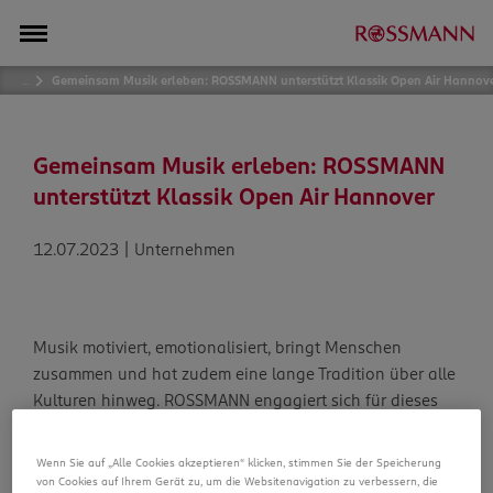
…
Gemeinsam Musik erleben: ROSSMANN unterstützt Klassik Open Air Hannov
Gemeinsam Musik erleben: ROSSMANN
unterstützt Klassik Open Air Hannover
12.07.2023 | Unternehmen
Musik motiviert, emotionalisiert, bringt Menschen
zusammen und hat zudem eine lange Tradition über alle
Kulturen hinweg. ROSSMANN engagiert sich für dieses
Kulturgut – unter anderem mit der Unterstützung des
Maschsee Klassik Open Air in Hannover.
Wenn Sie auf „Alle Cookies akzeptieren“ klicken, stimmen Sie der Speicherung
von Cookies auf Ihrem Gerät zu, um die Websitenavigation zu verbessern, die