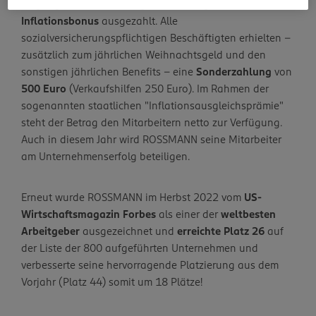
vergangenen Jahr beteiligt und Anfang Dezember einen
Inflationsbonus
ausgezahlt. Alle
sozialversicherungspflichtigen Beschäftigten erhielten –
zusätzlich zum jährlichen Weihnachtsgeld und den
sonstigen jährlichen Benefits – eine
Sonderzahlung
von
500 Euro
(Verkaufshilfen 250 Euro). Im Rahmen der
sogenannten staatlichen "Inflationsausgleichsprämie"
steht der Betrag den Mitarbeitern netto zur Verfügung.
Auch in diesem Jahr wird ROSSMANN seine Mitarbeiter
am Unternehmenserfolg beteiligen.
Erneut wurde ROSSMANN im Herbst 2022 vom
US-
Wirtschaftsmagazin Forbes
als einer der
weltbesten
Arbeitgeber
ausgezeichnet und
erreichte Platz 26
auf
der Liste der 800 aufgeführten Unternehmen und
verbesserte seine hervorragende Platzierung aus dem
Vorjahr (Platz 44) somit um 18 Plätze!