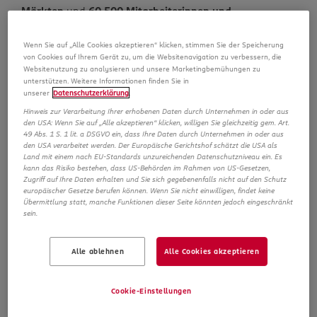
Märkten
und
60.500
Mitarbeiterinnen und
Mitarbeitern
in acht europäischen Ländern
.
Wenn Sie auf „Alle Cookies akzeptieren“ klicken, stimmen Sie der Speicherung
von Cookies auf Ihrem Gerät zu, um die Websitenavigation zu verbessern, die
In Deutschland, mit seinen 2.263 Filialen, wuchs der
Websitenutzung zu analysieren und unsere Marketingbemühungen zu
unterstützen. Weitere Informationen finden Sie in
Umsatz um 7 Prozent
auf 8,45 Milliarden Euro
.
Die
unserer
Datenschutzerklärung
.
Auslandsgesellschaften
(Polen, Ungarn, Tschechien,
Hinweis zur Verarbeitung Ihrer erhobenen Daten durch Unternehmen in oder aus
Türkei, Albanien, Kosovo und Spanien) verzeichneten
den USA: Wenn Sie auf „Alle akzeptieren“ klicken, willigen Sie gleichzeitig gem. Art.
49 Abs. 1 S. 1 lit. a DSGVO ein, dass Ihre Daten durch Unternehmen in oder aus
einen Umsatzanstieg von
16 Prozent auf 3,7 Milliarden
den USA verarbeitet werden. Der Europäische Gerichtshof schätzt die USA als
Euro
.
Land mit einem nach EU-Standards unzureichenden Datenschutzniveau ein. Es
kann das Risiko bestehen, dass US-Behörden im Rahmen von US-Gesetzen,
Zugriff auf Ihre Daten erhalten und Sie sich gegebenenfalls nicht auf den Schutz
europäischer Gesetze berufen können. Wenn Sie nicht einwilligen, findet keine
Das
Investitionsvolumen
des Konzerns liegt im neuen
Übermittlung statt, manche Funktionen dieser Seite könnten jedoch eingeschränkt
Geschäftsjahr 2023 bei
325 Millionen Euro
.
Geplant ist
sein.
die Eröffnung von 245 Filialen – davon 70 in
Deutschland
.
Alle ablehnen
Alle Cookies akzeptieren
An diesem Unternehmenserfolg hat ROSSMANN seine
Cookie-Einstellungen
38.300 Mitarbeiter in Deutschland
auch im